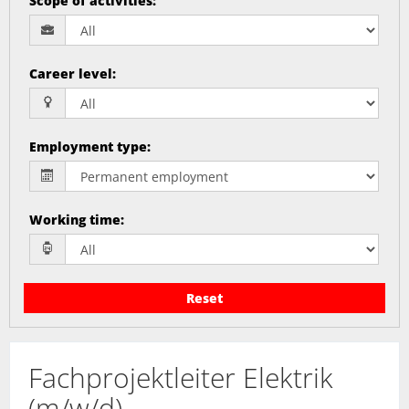
Scope of activities
:
Career level
:
Employment type
:
Working time
:
Reset
Fachprojektleiter Elektrik
(m/w/d)